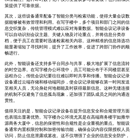
策提供了可靠依据。
其次，这些设备通常配备了智能分类与检索功能，使得大量会议数
据能够被有效管理和利用。在写字楼中，多个项目和部门之间的信
息交织复杂，传统管理模式难以应对海量数据。智能会议记录设备
可以自动识别会议主题、关键人物及讨论重点，并将信息分类存
档，便于员工在需要时迅速检索相关内容。这种精准的信息筛选功
能显著缩短了寻找时间，提升了工作效率，促进了跨部门协作的顺
畅进行。
此外，智能设备还支持多平台同步与共享，极大地扩展了信息流转
的时空边界。在写字楼办公环境中，员工可能分布于不同楼层甚至
远程办公，传统会议纪要往往难以即时共享和传播。智能会议记录
设备通过云端存储和移动端同步，使会议记录能够在第一时间发送
至相关人员，无论身处何地都能及时获得最新信息。这种无缝连接
的机制不仅避免了信息孤岛现象，还加强了团队成员之间的沟通连
贯性。
值得关注的是，智能会议记录设备在提升信息安全和合规管理方面
也表现出显著优势。写字楼办公环境尤其是在高端商务楼宇如雍华
源商务大厦中，信息的保密性和合规性是企业重视的重点。智能设
备通常内置权限控制和加密传输功能，确保会议内容仅限授权人员
访问，防止信息泄露或篡改。这不仅增强了企业的信息安全防护，