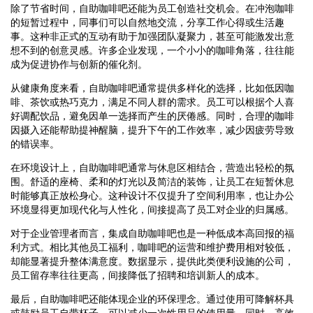
除了节省时间，自助咖啡吧还能为员工创造社交机会。在冲泡咖啡
的短暂过程中，同事们可以自然地交流，分享工作心得或生活趣
事。这种非正式的互动有助于加强团队凝聚力，甚至可能激发出意
想不到的创意灵感。许多企业发现，一个小小的咖啡角落，往往能
成为促进协作与创新的催化剂。
从健康角度来看，自助咖啡吧通常提供多样化的选择，比如低因咖
啡、茶饮或热巧克力，满足不同人群的需求。员工可以根据个人喜
好调配饮品，避免因单一选择而产生的厌倦感。同时，合理的咖啡
因摄入还能帮助提神醒脑，提升下午的工作效率，减少因疲劳导致
的错误率。
在环境设计上，自助咖啡吧通常与休息区相结合，营造出轻松的氛
围。舒适的座椅、柔和的灯光以及简洁的装饰，让员工在短暂休息
时能够真正放松身心。这种设计不仅提升了空间利用率，也让办公
环境显得更加现代化与人性化，间接提高了员工对企业的归属感。
对于企业管理者而言，集成自助咖啡吧也是一种低成本高回报的福
利方式。相比其他员工福利，咖啡吧的运营和维护费用相对较低，
却能显著提升整体满意度。数据显示，提供此类便利设施的公司，
员工留存率往往更高，间接降低了招聘和培训新人的成本。
最后，自助咖啡吧还能体现企业的环保理念。通过使用可降解杯具
或鼓励员工自带杯子，可以减少一次性用品的使用量。同时，高效